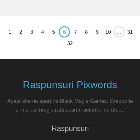
1
2
3
4
5
6
7
8
9
10
…
31
32
Raspunsuri Pixwords
Acest site nu aparţine Black Maple Games. Drepturile
şi marca înregistrată aparţin autorilor de drept.
Raspunsuri