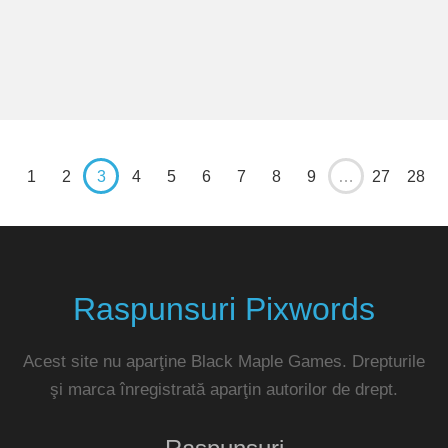
1
2
3
4
5
6
7
8
9
…
27
28
Raspunsuri Pixwords
Acest site nu aparţine Black Maple Games. Drepturile
şi marca înregistrată aparţin autorilor de drept.