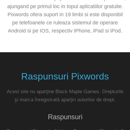
ajungand pe primul loc in topul aplicatiilor gratuite.
Pixwords ofera suport in 19 limbi si este disponibil
pe telefoanele ce ruleaza sistemul de operare
Android si pe IOS, respectiv iPhone, iPad si iPod.
Raspunsuri Pixwords
Acest site nu aparţine Black Maple Games. Drepturile
şi marca înregistrată aparţin autorilor de drept.
Raspunsuri