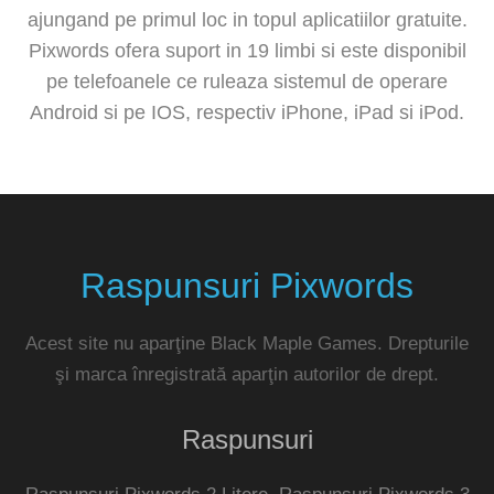
ajungand pe primul loc in topul aplicatiilor gratuite.
Pixwords ofera suport in 19 limbi si este disponibil
pe telefoanele ce ruleaza sistemul de operare
Android si pe IOS, respectiv iPhone, iPad si iPod.
Raspunsuri Pixwords
Acest site nu aparţine Black Maple Games. Drepturile
şi marca înregistrată aparţin autorilor de drept.
Raspunsuri