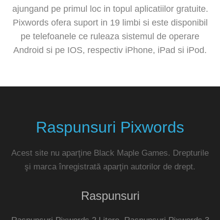
ajungand pe primul loc in topul aplicatiilor gratuite.
Pixwords ofera suport in 19 limbi si este disponibil
pe telefoanele ce ruleaza sistemul de operare
Android si pe IOS, respectiv iPhone, iPad si iPod.
Raspunsuri Pixwords
Acest site nu aparţine Black Maple Games. Drepturile
şi marca înregistrată aparţin autorilor de drept.
Raspunsuri