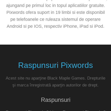
ajungand pe primul loc in topul aplicatiilor gratuite.
Pixwords ofera suport in 19 limbi si este disponibil
pe telefoanele ce ruleaza sistemul de operare
Android si pe IOS, respectiv iPhone, iPad si iPod.
Raspunsuri Pixwords
Acest site nu aparţine Black Maple Games. Drepturile
şi marca înregistrată aparţin autorilor de drept.
Raspunsuri