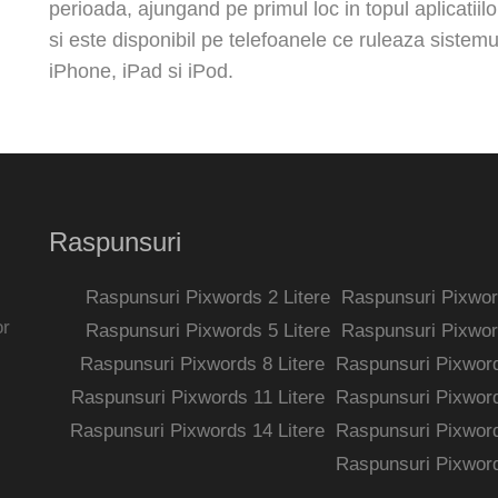
perioada, ajungand pe primul loc in topul aplicatiilo
si este disponibil pe telefoanele ce ruleaza sistem
iPhone, iPad si iPod.
Raspunsuri
Raspunsuri Pixwords 2 Litere
Raspunsuri Pixword
or
Raspunsuri Pixwords 5 Litere
Raspunsuri Pixword
Raspunsuri Pixwords 8 Litere
Raspunsuri Pixword
Raspunsuri Pixwords 11 Litere
Raspunsuri Pixword
Raspunsuri Pixwords 14 Litere
Raspunsuri Pixword
Raspunsuri Pixword