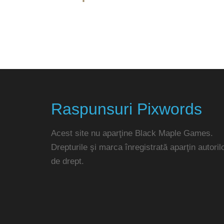
Raspunsuri Pixwords
Acest site nu aparţine Black Maple Games.
Drepturile şi marca înregistrată aparţin autoril
de drept.