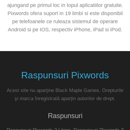
ajungand pe primul loc in topul aplicatiilor gratuite.
Pixwords ofera suport in 19 limbi si este disponibil
pe telefoanele ce ruleaza sistemul de operare
Android si pe IOS, respectiv iPhone, iPad si iPod.
Raspunsuri Pixwords
Acest site nu aparţine Black Maple Games. Drepturile
şi marca înregistrată aparţin autorilor de drept.
Raspunsuri