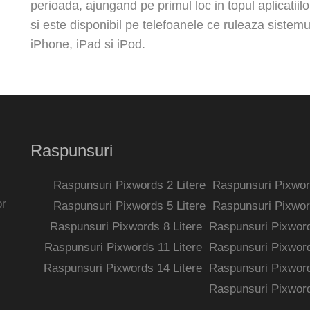
perioada, ajungand pe primul loc in topul aplicatiilo
si este disponibil pe telefoanele ce ruleaza sistem
iPhone, iPad si iPod.
Raspunsuri
Raspunsuri Pixwords 2 Litere
Raspunsuri Pixword
or
Raspunsuri Pixwords 5 Litere
Raspunsuri Pixword
Raspunsuri Pixwords 8 Litere
Raspunsuri Pixword
Raspunsuri Pixwords 11 Litere
Raspunsuri Pixword
Raspunsuri Pixwords 14 Litere
Raspunsuri Pixword
Raspunsuri Pixword