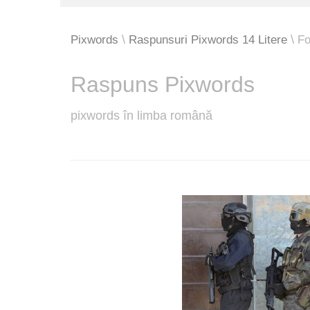
Pixwords
Raspunsuri Pixwords 14 Litere
Fo
Raspuns Pixwords
pixwords în limba română