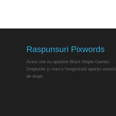
Raspunsuri Pixwords
Acest site nu aparţine Black Maple Games.
Drepturile şi marca înregistrată aparţin autoril
de drept.