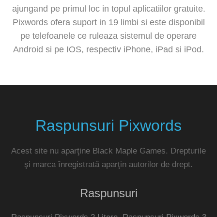
ajungand pe primul loc in topul aplicatiilor gratuite.
Pixwords ofera suport in 19 limbi si este disponibil
pe telefoanele ce ruleaza sistemul de operare
Android si pe IOS, respectiv iPhone, iPad si iPod.
Raspunsuri Pixwords
Acest site nu aparţine Black Maple Games. Drepturile
şi marca înregistrată aparţin autorilor de drept.
Raspunsuri