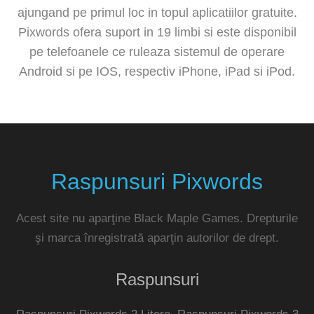
ajungand pe primul loc in topul aplicatiilor gratuite.
Pixwords ofera suport in 19 limbi si este disponibil
pe telefoanele ce ruleaza sistemul de operare
Android si pe IOS, respectiv iPhone, iPad si iPod.
Raspunsuri Pixwords
Acest site nu aparţine Black Maple Games. Drepturile
şi marca înregistrată aparţin autorilor de drept.
Raspunsuri