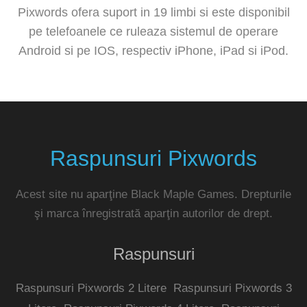
Pixwords ofera suport in 19 limbi si este disponibil
pe telefoanele ce ruleaza sistemul de operare
Android si pe IOS, respectiv iPhone, iPad si iPod.
Raspunsuri Pixwords
Acest site nu aparţine Black Maple Games. Drepturile
şi marca înregistrată aparţin autorilor de drept.
Raspunsuri
Raspunsuri Pixwords 2 Litere
Raspunsuri Pixwords 3