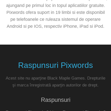
ajungand pe primul loc in topul aplicatiilor gratuite.
Pixwords ofera suport in 19 limbi si este disponibil
pe telefoanele ce ruleaza sistemul de operare
Android si pe IOS, respectiv iPhone, iPad si iPod.
Raspunsuri Pixwords
Acest site nu aparţine Black Maple Games. Drepturile
şi marca înregistrată aparţin autorilor de drept.
Raspunsuri