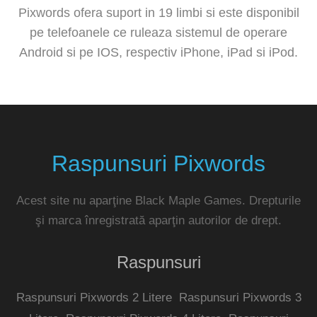
Pixwords ofera suport in 19 limbi si este disponibil
pe telefoanele ce ruleaza sistemul de operare
Android si pe IOS, respectiv iPhone, iPad si iPod.
Raspunsuri Pixwords
Acest site nu aparţine Black Maple Games. Drepturile
şi marca înregistrată aparţin autorilor de drept.
Raspunsuri
Raspunsuri Pixwords 2 Litere
Raspunsuri Pixwords 3