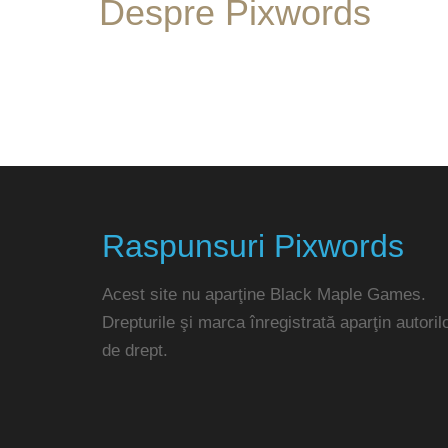
Despre Pixwords
Raspunsuri Pixwords
Acest site nu aparţine Black Maple Games.
Drepturile şi marca înregistrată aparţin autoril
de drept.