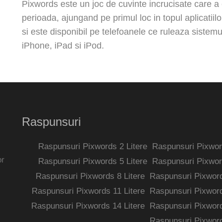
Pixwords este un joc de cuvinte incrucisate care a c
perioada, ajungand pe primul loc in topul aplicatiilo
si este disponibil pe telefoanele ce ruleaza sistem
iPhone, iPad si iPod.
Raspunsuri
Raspunsuri Pixwords 2 Litere
Raspunsuri Pixword
or
Raspunsuri Pixwords 5 Litere
Raspunsuri Pixword
Raspunsuri Pixwords 8 Litere
Raspunsuri Pixword
Raspunsuri Pixwords 11 Litere
Raspunsuri Pixword
Raspunsuri Pixwords 14 Litere
Raspunsuri Pixword
Raspunsuri Pixword