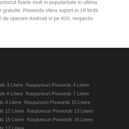
rescut foarte mult in popularitate in ultima
r gratuite. Pixwords ofera suport in 19 limbi
ul de operare Android si pe IOS, respectiv
s 3 Litere
Raspunsuri Pixwords 4 Litere
s 6 Litere
Raspunsuri Pixwords 7 Litere
s 9 Litere
Raspunsuri Pixwords 10 Litere
s 12 Litere
Raspunsuri Pixwords 13 Litere
s 15 Litere
Raspunsuri Pixwords 16 Litere
s 17 Litere