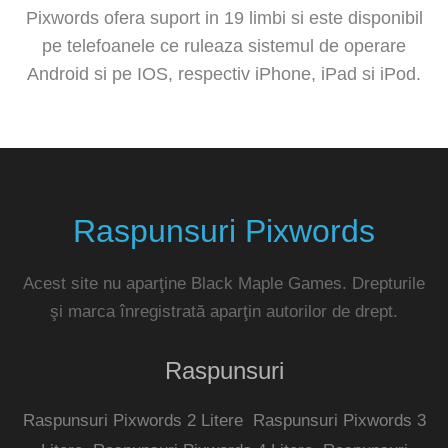
Pixwords ofera suport in 19 limbi si este disponibil
pe telefoanele ce ruleaza sistemul de operare
Android si pe IOS, respectiv iPhone, iPad si iPod.
Raspunsuri Pixwords
Acest site nu aparţine Black Maple Games. Drepturile
şi marca înregistrată aparţin autorilor de drept.
Raspunsuri
Raspunsuri Pixwords 2 Litere
Raspunsuri Pixwords 3