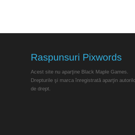
Raspunsuri Pixwords
Acest site nu aparţine Black Maple Games.
Drepturile şi marca înregistrată aparţin autoril
de drept.